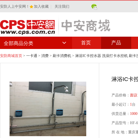
安防人上中安网！
加入收藏
|
关注我们
首页
产品
全部商品分类
安防商城首页
>
一卡通
>
消费
>
刷卡消费机
> 淋浴IC卡控水器 洗澡打卡水控机 刷
淋浴IC卡
产品价格：
面议
最小起订：
1
台
供货总量：
1000
产品型号：HF-6
所 在 地：重庆