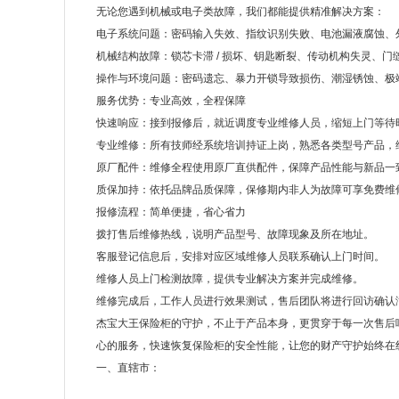
无论您遇到机械或电子类故障，我们都能提供精准解决方案：
电子系统问题：密码输入失效、指纹识别失败、电池漏液腐蚀、
机械结构故障：锁芯卡滞 / 损坏、钥匙断裂、传动机构失灵、门
操作与环境问题：密码遗忘、暴力开锁导致损伤、潮湿锈蚀、极
服务优势：专业高效，全程保障
快速响应：接到报修后，就近调度专业维修人员，缩短上门等待
专业维修：所有技师经系统培训持证上岗，熟悉各类型号产品，
原厂配件：维修全程使用原厂直供配件，保障产品性能与新品一
质保加持：依托品牌品质保障，保修期内非人为故障可享免费维
报修流程：简单便捷，省心省力
拨打售后维修热线，说明产品型号、故障现象及所在地址。
客服登记信息后，安排对应区域维修人员联系确认上门时间。
维修人员上门检测故障，提供专业解决方案并完成维修。
维修完成后，工作人员进行效果测试，售后团队将进行回访确认
杰宝大王保险柜的守护，不止于产品本身，更贯穿于每一次售后
心的服务，快速恢复保险柜的安全性能，让您的财产守护始终在
一、直辖市：