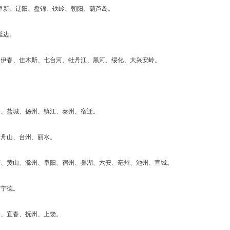
阜新、辽阳、盘锦、铁岭、朝阳、葫芦岛。
延边。
、伊春、佳木斯、七台河、牡丹江、黑河、绥化、大兴安岭。
安、盐城、扬州、镇江、泰州、宿迁。
、舟山、台州、丽水。
庆、黄山、滁州、阜阳、宿州、巢湖、六安、亳州、池州、宣城。
、宁德。
安、宜春、抚州、上饶。