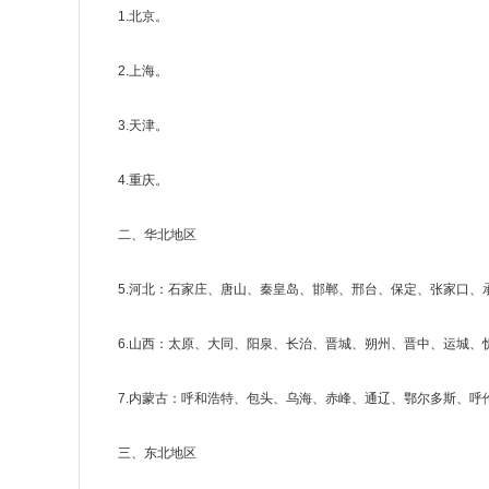
1.北京。
2.上海。
3.天津。
4.重庆。
二、华北地区
5.河北：石家庄、唐山、秦皇岛、邯郸、邢台、保定、张家口、
6.山西：太原、大同、阳泉、长治、晋城、朔州、晋中、运城、
7.内蒙古：呼和浩特、包头、乌海、赤峰、通辽、鄂尔多斯、
三、东北地区