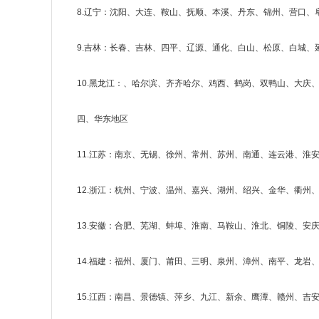
8.辽宁：沈阳、大连、鞍山、抚顺、本溪、丹东、锦州、营口、
9.吉林：长春、吉林、四平、辽源、通化、白山、松原、白城、
10.黑龙江：、哈尔滨、齐齐哈尔、鸡西、鹤岗、双鸭山、大庆
四、华东地区
11.江苏：南京、无锡、徐州、常州、苏州、南通、连云港、淮
12.浙江：杭州、宁波、温州、嘉兴、湖州、绍兴、金华、衢州
13.安徽：合肥、芜湖、蚌埠、淮南、马鞍山、淮北、铜陵、安
14.福建：福州、厦门、莆田、三明、泉州、漳州、南平、龙岩
15.江西：南昌、景德镇、萍乡、九江、新余、鹰潭、赣州、吉