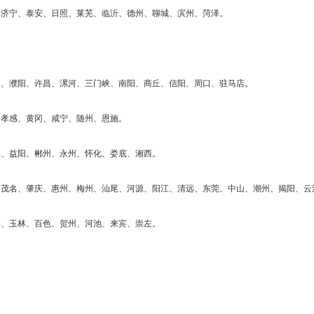
、济宁、泰安、日照、莱芜、临沂、德州、聊城、滨州、菏泽。
阳、濮阳、许昌、漯河、三门峡、南阳、商丘、信阳、周口、驻马店。
、孝感、黄冈、咸宁、随州、恩施。
界、益阳、郴州、永州、怀化、娄底、湘西。
江、茂名、肇庆、惠州、梅州、汕尾、河源、阳江、清远、东莞、中山、潮州、揭阳、云
港、玉林、百色、贺州、河池、来宾、崇左。