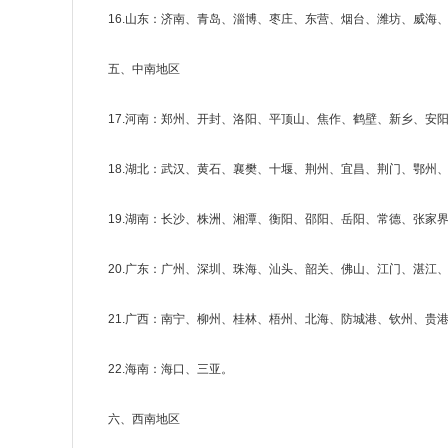
16.山东：济南、青岛、淄博、枣庄、东营、烟台、潍坊、威海
五、中南地区
17.河南：郑州、开封、洛阳、平顶山、焦作、鹤壁、新乡、安
18.湖北：武汉、黄石、襄樊、十堰、荆州、宜昌、荆门、鄂州
19.湖南：长沙、株洲、湘潭、衡阳、邵阳、岳阳、常德、张家
20.广东：广州、深圳、珠海、汕头、韶关、佛山、江门、湛
21.广西：南宁、柳州、桂林、梧州、北海、防城港、钦州、贵
22.海南：海口、三亚。
六、西南地区