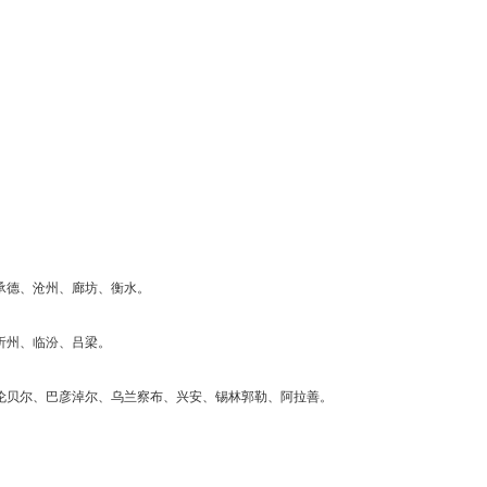
承德、沧州、廊坊、衡水。
忻州、临汾、吕梁。
呼伦贝尔、巴彦淖尔、乌兰察布、兴安、锡林郭勒、阿拉善。