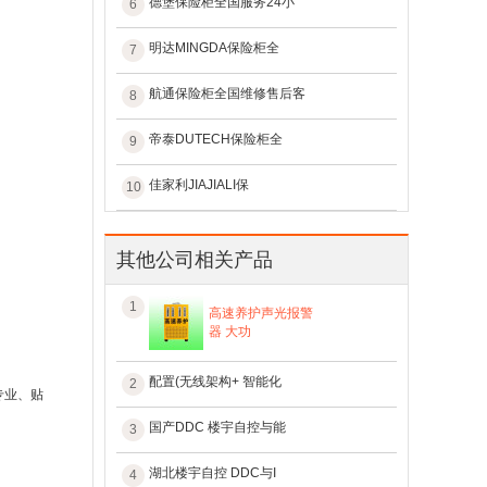
德堡保险柜全国服务24小
6
明达MINGDA保险柜全
7
航通保险柜全国维修售后客
8
帝泰DUTECH保险柜全
9
佳家利JIAJIALI保
10
其他公司相关产品
1
高速养护声光报警
器 大功
配置(无线架构+ 智能化
2
专业、贴
国产DDC 楼宇自控与能
3
湖北楼宇自控 DDC与I
4