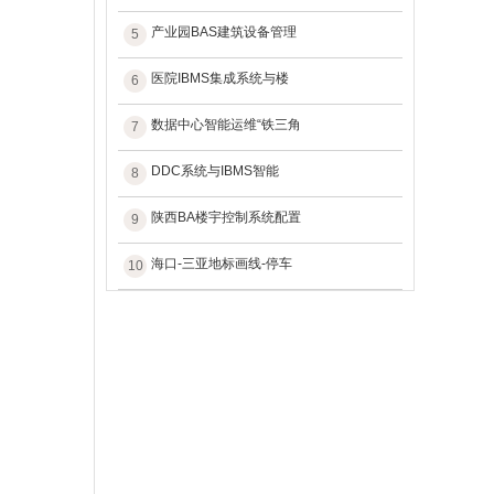
产业园BAS建筑设备管理
5
医院IBMS集成系统与楼
6
数据中心智能运维“铁三角
7
DDC系统与IBMS智能
8
陕西BA楼宇控制系统配置
9
海口-三亚地标画线-停车
10