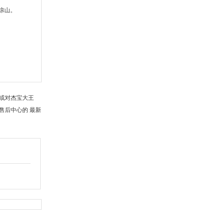
凉山。
，或对杰宝大王
修售后中心的 最新