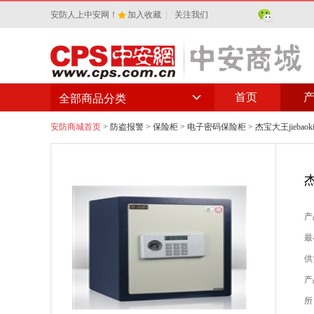
安防人上中安网！
加入收藏
|
关注我们
首页
全部商品分类
安防商城首页
>
防盗报警
>
保险柜
>
电子密码保险柜
> 杰宝大王jieb
产
最
供
产
所