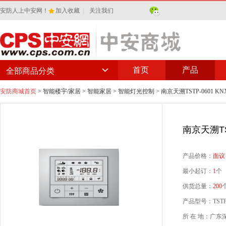
安防人上中安网！
加入收藏
|
关注我们
首页
产品
全部商品分类
安防商城首页
>
智能楼宇/家居
>
智能家居
>
智能灯光控制
> 南京天溯TSTP-0601 
南京天溯TS
产品价格：
面议
最小起订：
1
个
供货总量：
200
产品型号：TSTP-
所 在 地：广东