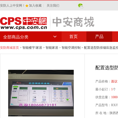
安防人上中安网！
加入收藏
|
关注我们
首页
产品
全部商品分类
安防商城首页
>
智能楼宇/家居
>
智能家居
>
智能空调控制
> 配置选型防排烟应急监控器
配置选型防
产品价格：
面议
最小起订：
1
个
供货总量：
1000
产品型号：RXFP
所 在 地：陕西