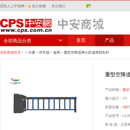
安防人上中安网！
加入收藏
|
关注我们
首页
产品
全部商品分类
安防商城首页
>
一卡通
>
停车场
>
道闸
> 重型空降道闸小区道闸挡车杆
重型空降
产品价格：
面议
最小起订：
1
个
供货总量：
100
产品型号：CJ-DZ
所 在 地：江苏