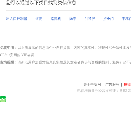
您可以通过以下类目找到类似信息
出入口控制器
道闸
路障机
岗亭
引导屏
折叠门
平移
免责申明：
以上所展示的信息由企业自行提供，内容的真实性、准确性和合法性由发
CPS中安网的 VIP会员
友情提醒：
请新老用户加强对信息真实性及其发布者身份与资质的甄别，避免引起不
关于中安网
|
广告服务
|
投稿
电信增值业务经营许可证：粤B2-2010025