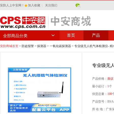
安防人上中安网！
加入收藏
|
关注我们
首页
产品
全部商品分类
安防商城首页
>
防盗报警
>
探测器
>
一氧化碳探测器
> 专业级无人机气体检测仪- 精
专业级无人
产品价格：
面议
最小起订：
1
个
供货总量：
100
产品型号：BSA/
所 在 地：广东