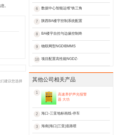
信息。
数据中心智能运维“铁三角
6
陕西BA楼宇控制系统配置
7
BA楼宇自控与边缘控制终
8
物联网型NGDIBMMS
9
项目配置高性能NGDZ-
10
其他公司相关产品
我们建议您选择
1
高速养护声光报警
器 大功
海口-三亚地标画线-停车
2
海南|海口|三亚|道路喷
3