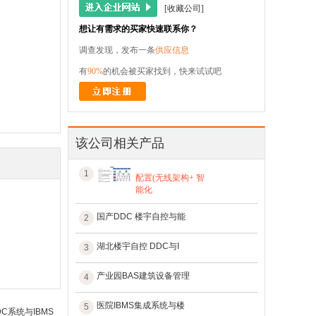
[收藏公司]
想让有需求的买家快速联系你？
调查发现，发布一条
供应信息
有
90%
的机会被买家找到，快来试试吧
该公司相关产品
1
配置(无线架构+ 智
能化
国产DDC 楼宇自控与能
2
湖北楼宇自控 DDC与I
3
产业园BAS建筑设备管理
4
医院IBMS集成系统与楼
5
系统与IBMS