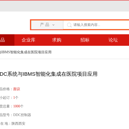
产 品
产品
企业库
求购
招标
论坛
统与IBMS智能化集成在医院项目应用
DDC系统与IBMS智能化集成在医院项目应用
品价格：
面议
小起订：
1
个
货总量：
1000
个
品型号：DDC控制器
 在 地：陕西西安