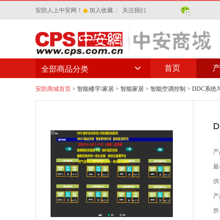
安防人上中安网！
加入收藏
|
关注我们
首页
全部商品分类
安防商城首页
>
智能楼宇/家居
>
智能家居
>
智能空调控制
> DDC系
产
最
供
产
所