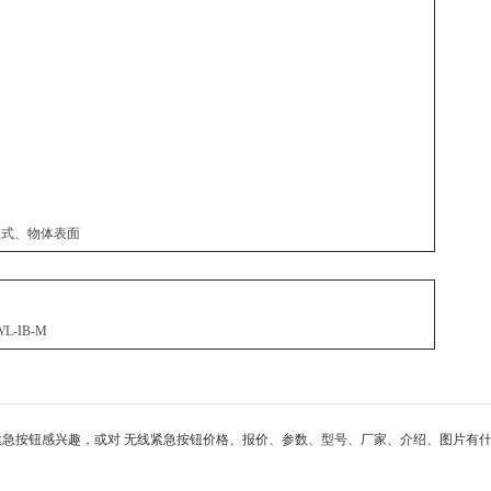
坠式、物体表面
 WL-IB-M
紧急按钮感兴趣，或对 无线紧急按钮价格、报价、参数、型号、厂家、介绍、图片有