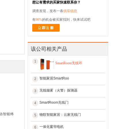
想让有需求的买家快速联系你？
调查发现，发布一条
供应信息
有
90%
的机会被买家找到，快来试试吧
该公司相关产品
1
SmartRoom无线环
智能家居SmartRoo
2
无线烟雾（火警）探测器
3
SmartRoom无线门
4
动智能终
物联智能家居：云家无线门
5
一体化窗帘电机
6