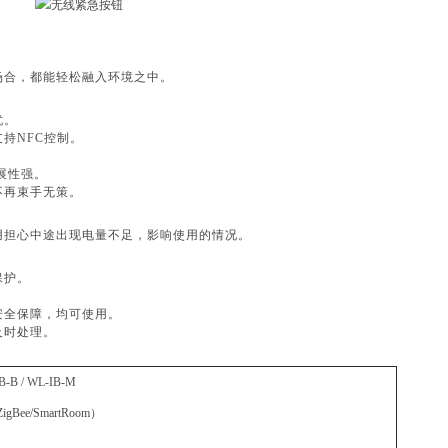
场合，都能轻松融入环境之中。
忧。
支持
NFC
控制。
。
展性强。
不再束手无策。
用担心中途出现电量不足，影响使用的情况。
保护。
。
安全保障，均可使用。
及时处理。
B-B / WL-IB-M
ZigBee/SmartRoom
）