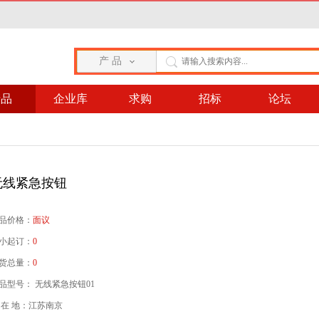
产 品
产品
企业库
求购
招标
论坛
无线紧急按钮
品价格：
面议
小起订：
0
货总量：
0
品型号： 无线紧急按钮01
 在 地：江苏南京