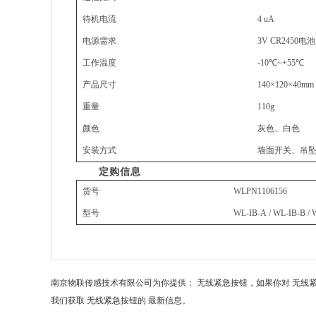
待机电流
4 uA
电源需求
3V CR2450
电池
工作温度
-10
℃
~+55
℃
产品尺寸
140
×
120
×
40mm
重量
110g
颜色
灰色、白色
安装方式
墙面开关、吊
定购信息
货号
WLPN1106156
型号
WL-IB-A / WL-IB-B /
南京物联传感技术有限公司为你提供： 无线紧急按钮，如果你对 无线
我们获取 无线紧急按钮的 最新信息。