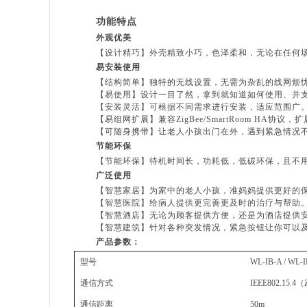
功能特点
外观优美
【设计精巧】外壳精致小巧，色泽柔和，无论在任何
易安装使用
【结构简单】独特的无线设置，无需为杂乱的线网烦
【易使用】设计一目了然，拿到就知道如何使用、并
【安装灵活】可根据不同需求进行安装，适应范围广
【易组网扩展】兼容
ZigBee/SmartRoom HA
协议，扩
【可随身携带】让老人小孩出门在外，遇到紧急情况
节能环保
【节能环保】待机时间长，功耗低，低碳环保，且不
广泛使用
【智慧家居】为家中的老人小孩，准妈妈提供更好的
【智慧医院】给病人提供更完善更及时的治疗与帮助
【智慧酒店】无论为顾客提供方便，还是为酒店提供
【智慧建筑】针对各种突发情况，紧急按钮让你可以
产品参数：
型号
WL-IB-A / WL-I
通信方式
IEEE802.15.4
（
通信距离
50m