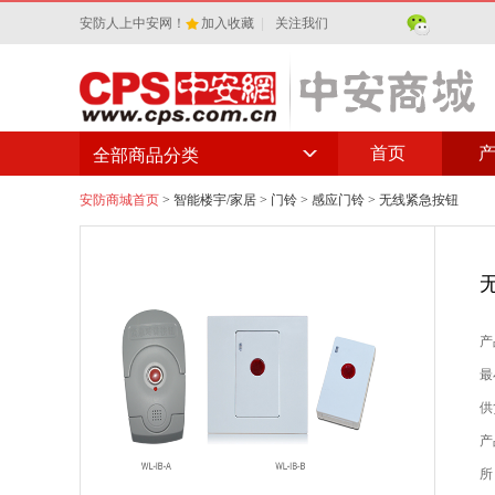
安防人上中安网！
加入收藏
|
关注我们
首页
全部商品分类
安防商城首页
>
智能楼宇/家居
>
门铃
>
感应门铃
> 无线紧急按钮
产
最
供
产
所