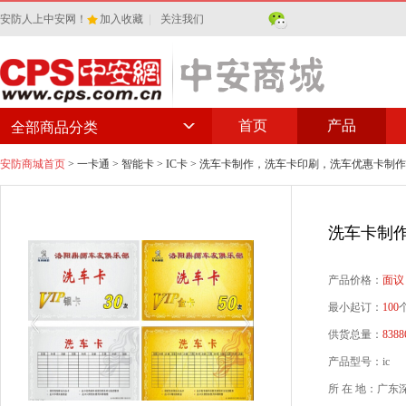
安防人上中安网！
加入收藏
|
关注我们
首页
产品
全部商品分类
安防商城首页
>
一卡通
>
智能卡
>
IC卡
> 洗车卡制作，洗车卡印刷，洗车优惠卡制
洗车卡制
产品价格：
面议
最小起订：
100
供货总量：
8388
产品型号：ic
所 在 地：广东