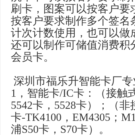
刷卡，图案可以按客户要
按客户要求制作多个签名
计次计数使用，也可以做
还可以制作可储值消费积
会员卡。
深圳市福乐升智能卡厂专
1
，智能卡
/IC
卡：（接触
5542
卡，
5528
卡）；（非
卡
-TK4100
，
EM4305
；
M
浦
S50
卡，
S70
卡）。