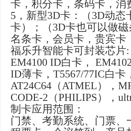
卡，积分卡，条码卡，消
5
，新型
3D
卡：（
3D
动态
卡）；（
3D
卡也可以做磁
名条卡，会员卡，贵宾卡
福乐升智能卡可封装芯片
:
EM4100 ID
白卡，
EM410
ID
薄卡，
T5567/77IC
白卡
AT24C64
（
ATMEL
），
MF
CODE-2
（
PHILIPS
），
ult
制卡应用范围：
门禁、考勤系统、门票、