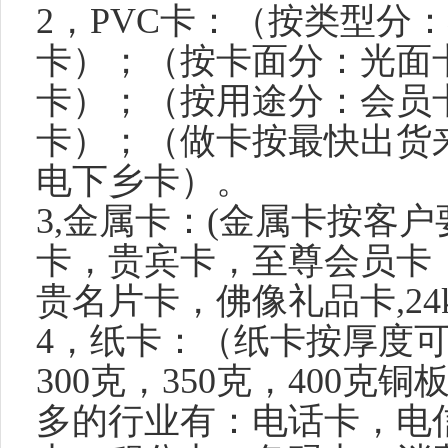
2
，
PVC
卡：（按类型分：
卡）；（按卡面分：光面
卡）；（按用途分：会员
卡）；（做卡按最快出货
电下乡卡）。
3,
金属卡：
(
金属卡按客户
卡，贵宾卡，至尊会员卡
贵名片卡，佛像礼品卡
,24
4
，纸卡：（纸卡按厚度
300
克
，
350
克
，
400
克
铜
多的行业有：电话卡，电