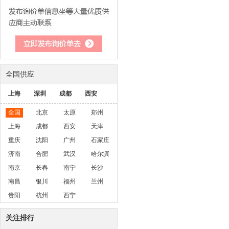
全国供应
上海
深圳
成都
西安
全国
北京
太原
郑州
上海
成都
西安
天津
重庆
沈阳
广州
石家庄
济南
合肥
武汉
哈尔滨
南京
长春
南宁
长沙
南昌
银川
福州
兰州
贵阳
杭州
西宁
关注排行