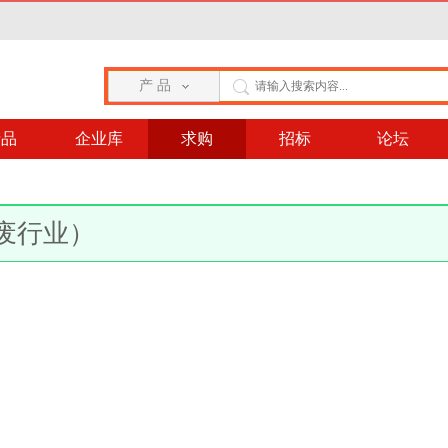
产 品
产品
企业库
求购
招标
论坛
）
废行业）
）