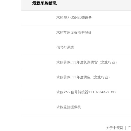
最新采购信息
求购华为OSN3500设备
求购常用设备清单报价
信号灯系统
求购劳保PPE年度长期供货（危废行业）
求购劳保PPE年度供应（危废行业）
求购VSV信号转接器\FDT6834A-50398
求购监控摄像机
关于中安网
|
广