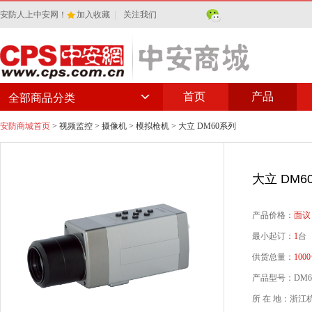
安防人上中安网！
加入收藏
|
关注我们
首页
产品
全部商品分类
安防商城首页
>
视频监控
>
摄像机
>
模拟枪机
> 大立 DM60系列
大立 DM6
产品价格：
面议
最小起订：
1
台
供货总量：
1000
产品型号：DM6
所 在 地：浙江