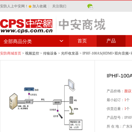
安防人上中安网！
加入收藏
|
关注我们
首页
产品
全部商品分类
安防商城首页
>
视频监控
>
传输设备
>
光纤收发器
> IPHF-100AS(HDMI+双向音
IPHF-1
产品价格：
面议
最小起订：
1
个
供货总量：
1
个
产品型号：IPHF-
所 在 地：广东