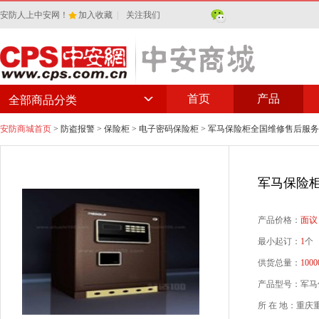
安防人上中安网！
加入收藏
|
关注我们
首页
产品
全部商品分类
安防商城首页
>
防盗报警
>
保险柜
>
电子密码保险柜
> 军马保险柜全国维修售后服
军马保险
产品价格：
面议
最小起订：
1
个
供货总量：
1000
产品型号：军马保险
所 在 地：重庆