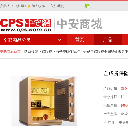
安防人上中安网！
加入收藏
|
关注我们
首页
产品
全部商品分类
安防商城首页
>
防盗报警
>
保险柜
>
电子密码保险柜
> 金成贵保险柜全国维修售后
金成贵保
产品价格：
面议
最小起订：
1
个
供货总量：
1000
产品型号：金成贵保
所 在 地：重庆