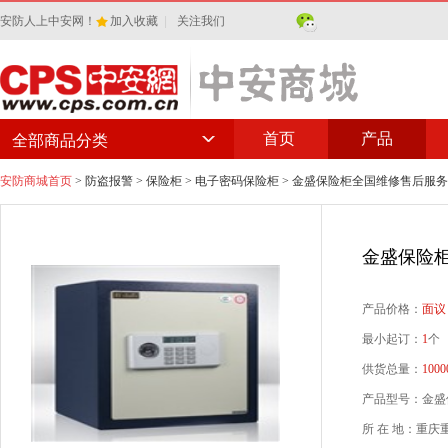
安防人上中安网！
加入收藏
|
关注我们
首页
产品
全部商品分类
安防商城首页
>
防盗报警
>
保险柜
>
电子密码保险柜
> 金盛保险柜全国维修售后服
金盛保险
产品价格：
面议
最小起订：
1
个
供货总量：
1000
产品型号：金盛保险
所 在 地：重庆