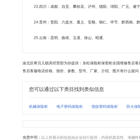
23.四川：成都、自贡、攀枝花、泸州、德阳、绵阳、广元、
24.贵州：贵阳、六盘水、遵义、安顺、铜仁、毕节、黔西南、
25.云南：昆明、曲靖、玉溪、保山、昭通、
渝北区希贝儿锁具经营部为你提供：东松保险柜保密柜全国维修售后客
售后客服电话价格、报价、参数、型号、厂家、介绍、图片有什么疑问
您可以通过以下类目找到类似信息
机械保险柜
电子密码保险柜
指纹密码保险柜
防火保
免责申明：
以上所展示的信息由企业自行提供，内容的真实性、准确性