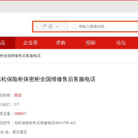
产 品
产品
企业库
求购
招标
论坛
密柜全国维修售后客服电话
东松保险柜保密柜全国维修售后客服电话
品价格：
面议
小起订：
1
个
货总量：
10000
个
品型号：东松保险柜售后维修电话400-6789-442
 在 地：重庆重庆