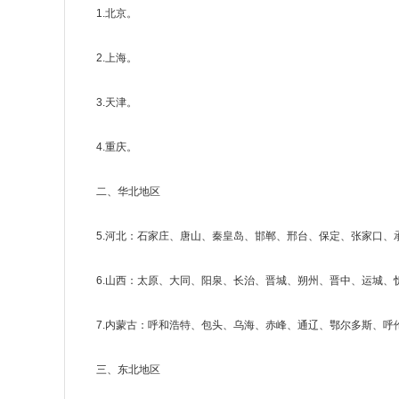
1.北京。
2.上海。
3.天津。
4.重庆。
二、华北地区
5.河北：石家庄、唐山、秦皇岛、邯郸、邢台、保定、张家口、
6.山西：太原、大同、阳泉、长治、晋城、朔州、晋中、运城、
7.内蒙古：呼和浩特、包头、乌海、赤峰、通辽、鄂尔多斯、
三、东北地区