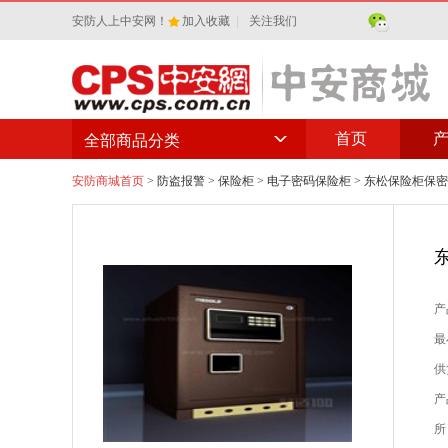
安防人上中安网！
加入收藏
|
关注我们
首页
全部商品分类
安防商城首页
>
防盗报警
>
保险柜
>
电子密码保险柜
> 东松保险柜保
产
最
供
产
所