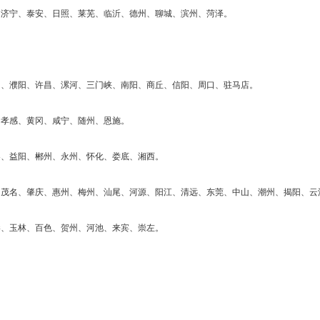
、济宁、泰安、日照、莱芜、临沂、德州、聊城、滨州、菏泽。
阳、濮阳、许昌、漯河、三门峡、南阳、商丘、信阳、周口、驻马店。
、孝感、黄冈、咸宁、随州、恩施。
界、益阳、郴州、永州、怀化、娄底、湘西。
江、茂名、肇庆、惠州、梅州、汕尾、河源、阳江、清远、东莞、中山、潮州、揭阳、云
港、玉林、百色、贺州、河池、来宾、崇左。