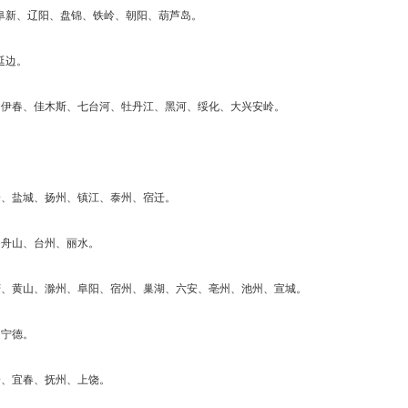
阜新、辽阳、盘锦、铁岭、朝阳、葫芦岛。
延边。
、伊春、佳木斯、七台河、牡丹江、黑河、绥化、大兴安岭。
安、盐城、扬州、镇江、泰州、宿迁。
、舟山、台州、丽水。
庆、黄山、滁州、阜阳、宿州、巢湖、六安、亳州、池州、宣城。
、宁德。
安、宜春、抚州、上饶。