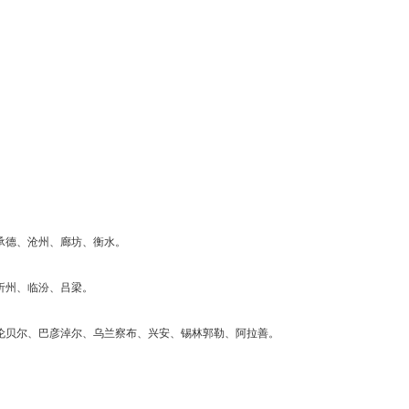
承德、沧州、廊坊、衡水。
忻州、临汾、吕梁。
呼伦贝尔、巴彦淖尔、乌兰察布、兴安、锡林郭勒、阿拉善。