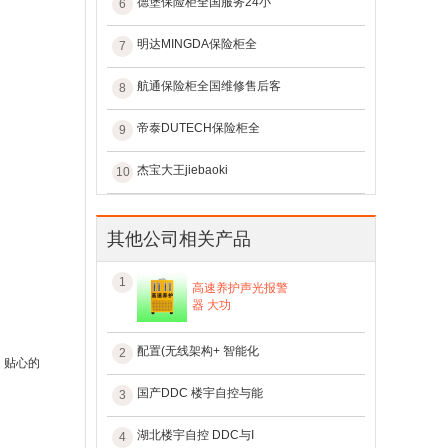
德堡保险柜全国服务24小
6
明达MINGDA保险柜全
7
航通保险柜全国维修售后客
8
帝泰DUTECH保险柜全
9
杰宝大王jiebaoki
10
其他公司相关产品
1
高速养护声光报警
器 大功
配置(无线架构+ 智能化
2
、贴心的
国产DDC 楼宇自控与能
3
湖北楼宇自控 DDC与I
4