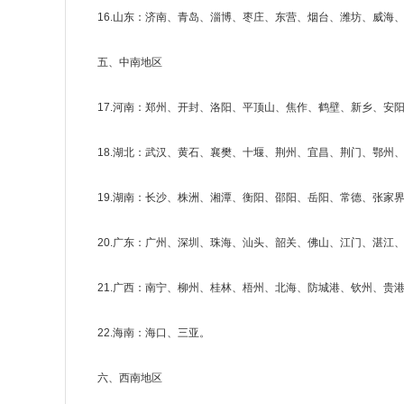
16.山东：济南、青岛、淄博、枣庄、东营、烟台、潍坊、威海
五、中南地区
17.河南：郑州、开封、洛阳、平顶山、焦作、鹤壁、新乡、安
18.湖北：武汉、黄石、襄樊、十堰、荆州、宜昌、荆门、鄂州
19.湖南：长沙、株洲、湘潭、衡阳、邵阳、岳阳、常德、张家
20.广东：广州、深圳、珠海、汕头、韶关、佛山、江门、湛
21.广西：南宁、柳州、桂林、梧州、北海、防城港、钦州、贵
22.海南：海口、三亚。
六、西南地区