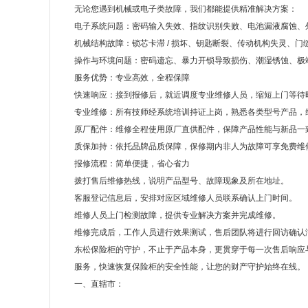
无论您遇到机械或电子类故障，我们都能提供精准解决方案：
电子系统问题：密码输入失效、指纹识别失败、电池漏液腐蚀、
机械结构故障：锁芯卡滞 / 损坏、钥匙断裂、传动机构失灵、门
操作与环境问题：密码遗忘、暴力开锁导致损伤、潮湿锈蚀、极
服务优势：专业高效，全程保障
快速响应：接到报修后，就近调度专业维修人员，缩短上门等待
专业维修：所有技师经系统培训持证上岗，熟悉各类型号产品，
原厂配件：维修全程使用原厂直供配件，保障产品性能与新品一
质保加持：依托品牌品质保障，保修期内非人为故障可享免费维
报修流程：简单便捷，省心省力
拨打售后维修热线，说明产品型号、故障现象及所在地址。
客服登记信息后，安排对应区域维修人员联系确认上门时间。
维修人员上门检测故障，提供专业解决方案并完成维修。
维修完成后，工作人员进行效果测试，售后团队将进行回访确认
东松保险柜的守护，不止于产品本身，更贯穿于每一次售后响应
服务，快速恢复保险柜的安全性能，让您的财产守护始终在线。
一、直辖市：