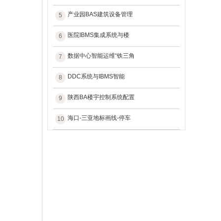
产业园BAS建筑设备管理
5
医院IBMS集成系统与楼
6
数据中心智能运维“铁三角
7
DDC系统与IBMS智能
8
陕西BA楼宇控制系统配置
9
海口-三亚地标画线-停车
10