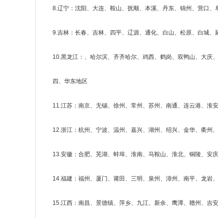
8.辽宁：沈阳、大连、鞍山、抚顺、本溪、丹东、锦州、营口、
9.吉林：长春、吉林、四平、辽源、通化、白山、松原、白城、
10.黑龙江：、哈尔滨、齐齐哈尔、鸡西、鹤岗、双鸭山、大庆
四、华东地区
11.江苏：南京、无锡、徐州、常州、苏州、南通、连云港、淮
12.浙江：杭州、宁波、温州、嘉兴、湖州、绍兴、金华、衢州
13.安徽：合肥、芜湖、蚌埠、淮南、马鞍山、淮北、铜陵、安
14.福建：福州、厦门、莆田、三明、泉州、漳州、南平、龙岩
15.江西：南昌、景德镇、萍乡、九江、新余、鹰潭、赣州、吉