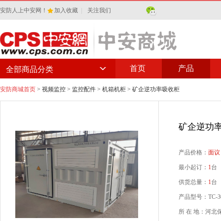
安防人上中安网！
加入收藏
|
关注我们
首页
产品
全部商品分类
安防商城首页
>
视频监控
>
监控配件
>
机箱机柜
> 矿企逆功率吸收柜
矿企逆功
产品价格：
面议
最小起订：
1
台
供货总量：
1
台
产品型号：TC-3
所 在 地：河北