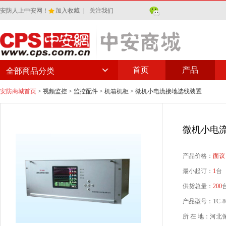
安防人上中安网！
加入收藏
|
关注我们
首页
产品
全部商品分类
安防商城首页
>
视频监控
>
监控配件
>
机箱机柜
> 微机小电流接地选线装置
微机小电
产品价格：
面议
最小起订：
1
台
供货总量：
200
产品型号：TC-8
所 在 地：河北