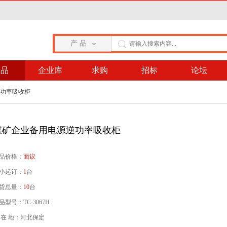
产 品
产品
企业库
求购
招标
论坛
逆功率吸收柜
煤矿企业备用电源逆功率吸收柜
品价格：
面议
小起订：
1
台
货总量：
10
台
品型号：TC-3067H
 在 地：河北保定