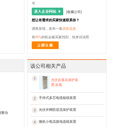
号
[收藏公司]
想让有需求的买家快速联系你？
调查发现，发布一条
供应信息
有
90%
的机会被买家找到，快来试试吧
该公司相关产品
1
光伏反孤岛保护装
置/反孤
手持式多芯电缆核线装置
2
光伏并网防逆流保护装置
3
报警功
微机小电流接地选线装置
4