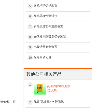
微机消谐保护装置
5
互感器极性测试仪
6
发电机逆功率监控装置
7
光伏发电防孤岛保护装置
8
电能质量监测装置
9
配电自动化屏
10
其他公司相关产品
1
高速养护声光报警
器 大功
配置(无线架构+ 智能化
收柜价格、报
2