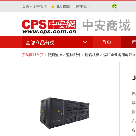
安防人上中安网！
加入收藏
|
关注我们
首页
全部商品分类
安防商城首页
>
视频监控
>
监控配件
>
机箱机柜
> 煤矿企业备用电源
产
最
供
产
所