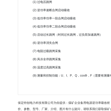
(1) 过电压跳闸
(2) 逆功率速断合闸启动吸收
(3) 低功率功率一段合闸启动吸收
(4) 低功率功率二段合闸启动吸收
(5) 启动过长跳闸（时间过长跳闸，过负荷加速跳闸）
(6) 逆功率消失合闸
(7) 电阻过载跳闸采集
(8) 风冷全停跳闸采集
(9) 温度过高跳闸采集
(9) 测量和控制功能：U、I、P、Q，cosΦ，F（需要有测
保定特创电力科技有限公司为你提供：煤矿企业备用电源逆功率吸收柜
价、参数、型号、厂家、介绍、图片有什么疑问，请联系我们获取煤矿