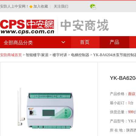
安防人上中安网！
加入收藏
|
关注我们
首页
产品
全部商品分类
安防商城首页
>
智能楼宇/家居
>
楼宇对讲
>
电梯控制器
> YK-BA6204水泵节能控制
YK-BA6
产品价格：
面议
最小起订：
1
台
供货总量：
999
产品型号：YK-B
所 在 地：陕西