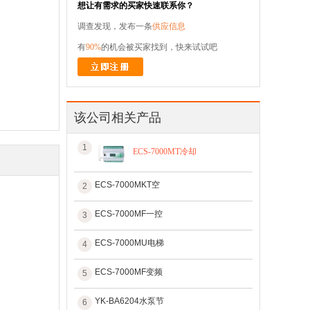
想让有需求的买家快速联系你？
调查发现，发布一条
供应信息
有
90%
的机会被买家找到，快来试试吧
该公司相关产品
1
ECS-7000MT冷却
ECS-7000MKT空
2
ECS-7000MF一控
3
ECS-7000MU电梯
4
ECS-7000MF变频
5
YK-BA6204水泵节
6