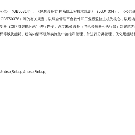
标准》（GB50314）、《建筑设备监 控系统工程技术规则》（JGJ/T334）、《公共
准》（GB/T50378）等的有关规定，以综合管理平台软件和工业级监控主机为核心，以现
控制器（或区域智能分站）进行连接，通过末端 设备（包括传感器和执行器）对建筑内
电梯等以及能耗、建筑内部环境等实施集中监控和管理，并进行分类管理，优化用能结
nbsp;&nbsp;&nbsp;&nbsp;