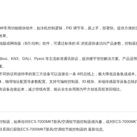
多种常用功能模块组件，如冷机控制逻辑，PID 调节等，易上手，部署快。提供方便的
效果。
择本地版或网络版（B/S 结构）软件，可通过标准的 IE 浏览器快速访问产品参数，控制
、Modbus、KNX、DALI、Pyxos 等主流标准通讯协议，提供楼宇管控解决方案。产品适
案。
不同协议和波特率的第三方设备可以连接在一条 485总线上，极大降低设备集成成本
选择，物理地址配置等参数配置。支持可编程控制器、IO 模块、末端传感器等设备总线
有设备连接起来，减少管线布置、能从全生命周期为甲方创造高投资回报比。
制器，如果你对ECS-7000MKT新风/空调组节能控制器感兴趣，或对ECS-7000MK
们获取ECS-7000MKT新风/空调组节能控制器的 最新信息。