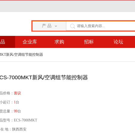
产 品
产品
企业库
求购
招标
论坛
000MKT新风/空调组节能控制器
CS-7000MKT新风/空调组节能控制器
品价格：
面议
小起订：
1
台
货总量：
99
台
品型号：ECS-7000MKT
 在 地：陕西西安