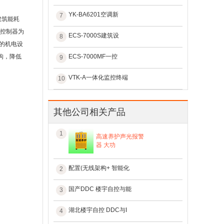
YK-BA6201空调新
7
建筑能耗
场控制器为
ECS-7000S建筑设
8
的机电设
构，降低
ECS-7000MF一控
9
VTK-A一体化监控终端
10
其他公司相关产品
1
高速养护声光报警
器 大功
配置(无线架构+ 智能化
2
国产DDC 楼宇自控与能
3
湖北楼宇自控 DDC与I
4