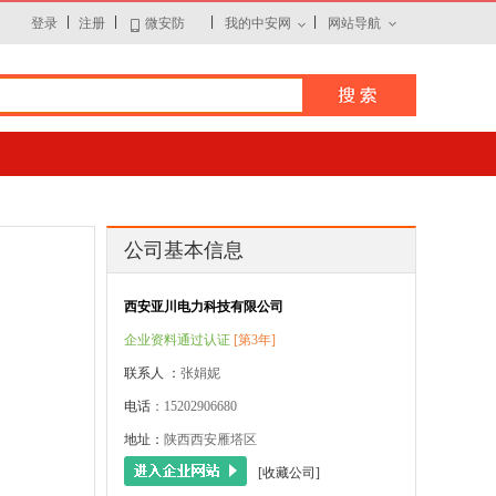
|
|
|
|
登录
注册
微安防
我的中安网
网站导航
公司基本信息
西安亚川电力科技有限公司
企业资料通过认证
[第3年]
联系人 ：
张娟妮
电话
：15202906680
地址：
陕西西安雁塔区
[收藏公司]