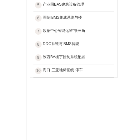
产业园BAS建筑设备管理
5
医院IBMS集成系统与楼
6
数据中心智能运维“铁三角
7
DDC系统与IBMS智能
8
陕西BA楼宇控制系统配置
9
海口-三亚地标画线-停车
10