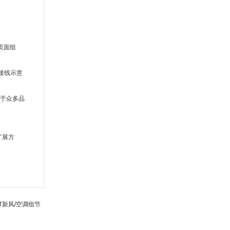
页面组
器接线示意
用于众多品
。
扩展方
T新风/空调组节