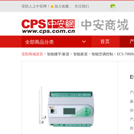
安防人上中安网！
加入收藏
|
关注我们
首页
全部商品分类
安防商城首页
>
智能楼宇/家居
>
智能家居
>
智能空调控制
> ECS-7
E
产
最
供
产
所