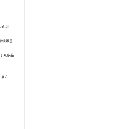
页面组
器接线示意
用于众多品
。
扩展方