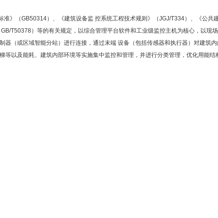
标准》（GB50314）、《建筑设备监 控系统工程技术规则》（JGJ/T334）、《公共
准》（GB/T50378）等的有关规定，以综合管理平台软件和工业级监控主机为核心，以现
控制器（或区域智能分站）进行连接，通过末端 设备（包括传感器和执行器）对建筑内
电梯等以及能耗、建筑内部环境等实施集中监控和管理，并进行分类管理，优化用能结