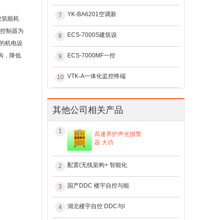
YK-BA6201空调新
7
建筑能耗
场控制器为
ECS-7000S建筑设
8
的机电设
构，降低
ECS-7000MF一控
9
VTK-A一体化监控终端
10
其他公司相关产品
1
高速养护声光报警
器 大功
配置(无线架构+ 智能化
2
国产DDC 楼宇自控与能
3
湖北楼宇自控 DDC与I
4