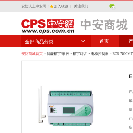
安防人上中安网！
加入收藏
|
关注我们
首页
全部商品分类
安防商城首页
>
智能楼宇/家居
>
楼宇对讲
>
电梯控制器
> ECS-70
产
最
供
产
所