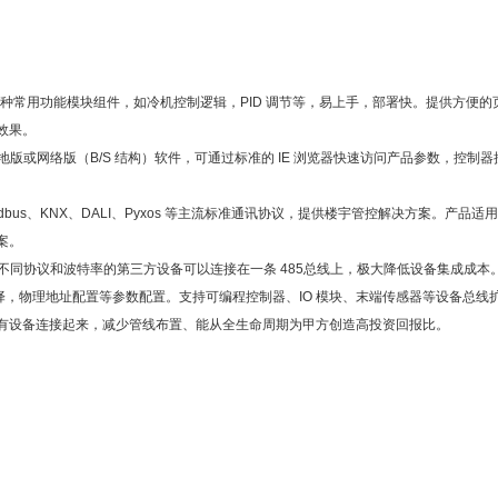
多种常用功能模块组件，如冷机控制逻辑，PID 调节等，易上手，部署快。提供方便的
效果。
择本地版或网络版（B/S 结构）软件，可通过标准的 IE 浏览器快速访问产品参数，控制
、Modbus、KNX、DALI、Pyxos 等主流标准通讯协议，提供楼宇管控解决方案。产品适
案。
不同协议和波特率的第三方设备可以连接在一条 485总线上，极大降低设备集成成本
选择，物理地址配置等参数配置。支持可编程控制器、IO 模块、末端传感器等设备总线
有设备连接起来，减少管线布置、能从全生命周期为甲方创造高投资回报比。