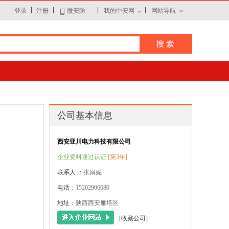
|
|
|
|
登录
注册
微安防
我的中安网
网站导航
公司基本信息
西安亚川电力科技有限公司
企业资料通过认证
[第3年]
联系人 ：
张娟妮
电话
：15202906680
地址：
陕西西安雁塔区
[收藏公司]