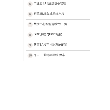
产业园BAS建筑设备管理
5
医院IBMS集成系统与楼
6
数据中心智能运维“铁三角
7
DDC系统与IBMS智能
8
陕西BA楼宇控制系统配置
9
海口-三亚地标画线-停车
10