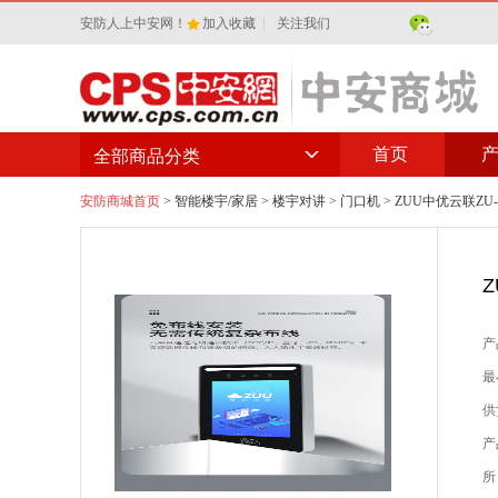
安防人上中安网！
加入收藏
|
关注我们
首页
全部商品分类
安防商城首页
>
智能楼宇/家居
>
楼宇对讲
>
门口机
> ZUU中优云联ZU
产
最
供
产
所