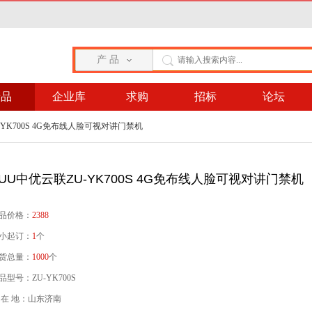
产 品
产品
企业库
求购
招标
论坛
-YK700S 4G免布线人脸可视对讲门禁机
ZUU中优云联ZU-YK700S 4G免布线人脸可视对讲门禁机
品价格：
2388
小起订：
1
个
货总量：
1000
个
品型号：ZU-YK700S
 在 地：山东济南