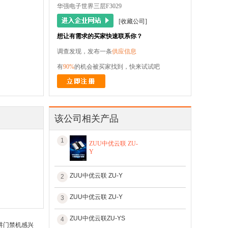
华强电子世界三层F3029
[收藏公司]
想让有需求的买家快速联系你？
调查发现，发布一条
供应信息
有
90%
的机会被买家找到，快来试试吧
该公司相关产品
1
ZUU中优云联 ZU-
Y
ZUU中优云联 ZU-Y
2
ZUU中优云联 ZU-Y
3
ZUU中优云联ZU-YS
4
对讲门禁机感兴