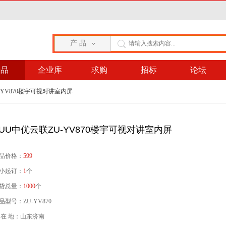
产 品
产品
企业库
求购
招标
论坛
-YV870楼宇可视对讲室内屏
ZUU中优云联ZU-YV870楼宇可视对讲室内屏
品价格：
599
小起订：
1
个
货总量：
1000
个
品型号：ZU-YV870
 在 地：山东济南