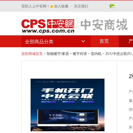
安防人上中安网！
加入收藏
|
关注我们
首页
全部商品分类
安防商城首页
>
智能楼宇/家居
>
楼宇对讲
>
室内机
> ZUU中优云联ZU
产
最
供
产
所