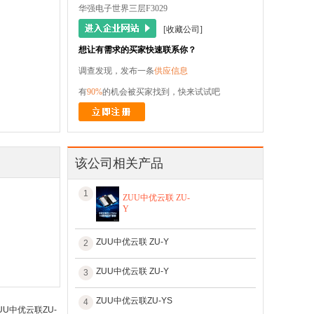
华强电子世界三层F3029
[收藏公司]
想让有需求的买家快速联系你？
调查发现，发布一条
供应信息
有
90%
的机会被买家找到，快来试试吧
该公司相关产品
1
ZUU中优云联 ZU-
Y
ZUU中优云联 ZU-Y
2
ZUU中优云联 ZU-Y
3
ZUU中优云联ZU-YS
4
U中优云联ZU-