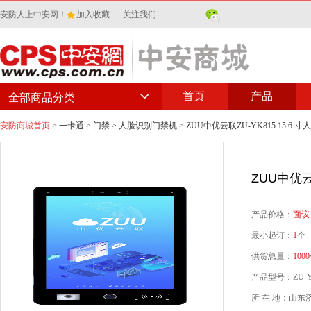
安防人上中安网！
加入收藏
|
关注我们
首页
产品
全部商品分类
安防商城首页
>
一卡通
>
门禁
>
人脸识别门禁机
> ZUU中优云联ZU-YK815 15.
ZUU中优云
产品价格：
面议
最小起订：
1
个
供货总量：
1000
产品型号：ZU-Y
所 在 地：山东